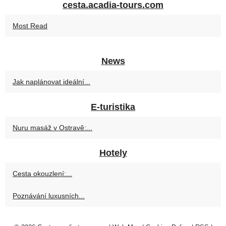
cesta.acadia-tours.com
Most Read
News
Jak naplánovat ideální...
E-turistika
Nuru masáž v Ostravě:...
Hotely
Cesta okouzlení:...
Poznávání luxusních...